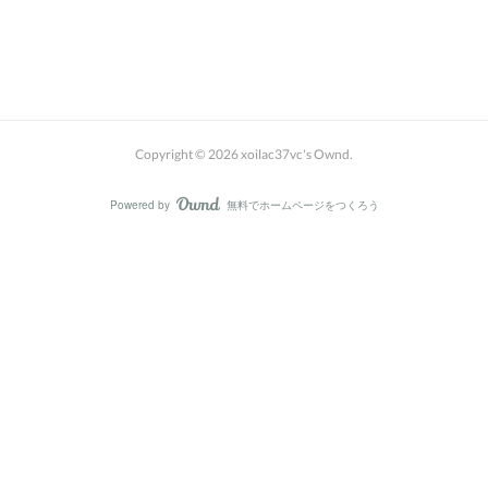
Copyright ©
2026
xoilac37vc's Ownd
.
Powered by
無料でホームページをつくろう
AmebaOwnd